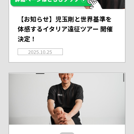
【お知らせ】児玉剛と世界基準を
体感するイタリア遠征ツアー 開催
決定！
2025.10.25
Warning
: foreach() argument must be of type array|object, false given in
/home/r8189138/public_html/kdm-1.com/wp/wp-content/themes/original/archive-news.php
on line
43