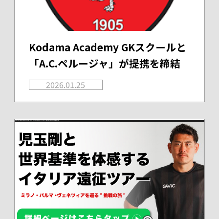
Kodama Academy GKスクールと
「A.C.ペルージャ」が提携を締結
2026.01.25
Warning
: foreach() argument must be of type array|object, false given in
/home/r8189138/public_html/kdm-1.com/wp/wp-content/themes/original/archive-news.php
on line
43