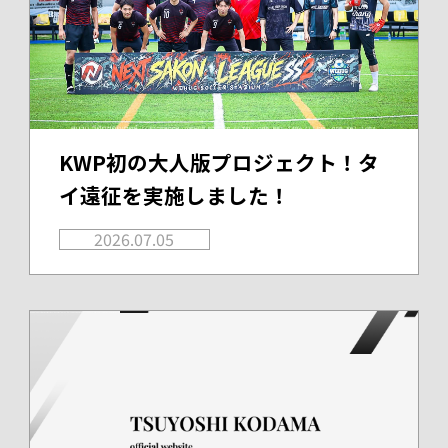
KWP初の大人版プロジェクト！タ
イ遠征を実施しました！
2026.07.05
Warning
: foreach() argument must be of type array|object, false given in
/home/r8189138/public_html/kdm-1.com/wp/wp-content/themes/original/archive-news.php
on line
43