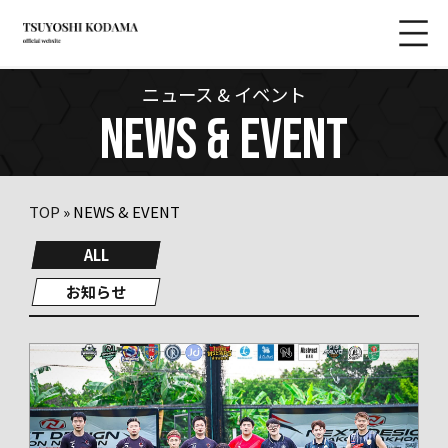
ニュース & イベント
NEWS & EVENT
TOP
»
NEWS & EVENT
ALL
お知らせ
Warning
: foreach() argument must be of type array|object, false given in
/home/r8189138/public_html/kdm-1.com/wp/wp-content/themes/original/archive-news.php
on line
43